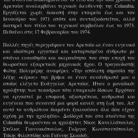
Αρεταίος αναλαμβάνει τεχνικός διευθυντής της Columbia.
Εργάζεται χωρίς διακοπή στην εταιρεία έως και τον
Ιανουάριο του 1971 οπότε και συνταξιοδοτείται, αλλά
διατηρεί τον τίτλο του τεχνικού συμβούλου έως το 1973.
Πεθαίνει στις 17 Φεβρουαρίου του 1974.
Πολλές πηγές περιγράφουν τον Αρεταίο ως έναν ευγενικό
και ιδιαίτερα εργατικό και καταρτισμένο άνθρωπο με
σπάνια ευαισθησία και ακεραιότητα που στην εποχή του
θεωρούταν εξαιρετικός μηχανικός ήχου. Ο τραγουδιστής
Φώτης Πολυμέρης αναφέρει:
«
Την απόλυτη σημασία της
λέξης «κύριος» την βρήκα σε έναν συνάνθρωπό μου ο
οποίος ελέγετο Ευάγγελος Αρεταίος.
Ήταν ο μοναδικός
ηχολήπτης των τεσσάρων τότε εταιρειών δίσκων. Ε
ρχόταν
να εργαστεί με υπομονή, αξιοπρέπεια, ανθρωπιά και
ευγένεια που συναντά μια φορά κανείς στη ζωή του. Απ'
αυτό το ανθρώπινο διαμάντι ξεκινούσαν όλα όσα είχαν
σχέση με την ηχοληψία».
Διάδοχοί του στα στούντιο της
Columbia θεωρούνται οι ηχολήπτες Νίκος Κανελλόπουλος,
Στέλιος Γιαννακόπουλος, Γιώργος Κωνσταντόπουλος,
Τάκης Φιλιππίδης και Γιάννης Σκιαδάς.