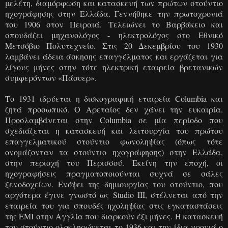
μελέτη, διαμόρφωση και κατασκευή των πρώτων στούντιο
ηχογράφησης στην Ελλάδα. Γεννήθηκε την πρωτοχρονιά
του 1906 στον Πειραιά. Τελειώνει το Βαρβάκειο και
σπουδάζει μηχανολόγος - ηλεκτρολόγος στο Εθνικό
Μετσόβιο Πολυτεχνείο. Στις 20 Δεκεμβρίου του 1930
λαμβάνει άδεια άσκησης επαγγέλματος και εργάζεται για
λίγους μήνες στην τότε ηλεκτρική εταιρεία βρετανικών
συμφερόντων
«
Πάουερ
»
.
Το 1931 ιδρύεται η δισκογραφική εταιρεία Columbia και
ζητά προσωπικό. Ο Αρεταίος δεν χάνει την ευκαιρία.
Προσλαμβάνεται στην Columbia σε μία περίοδο που
σχεδιάζεται η κατασκευή και λειτουργία του πρώτου
επαγγελματικού στούντιο φωνοληψίας (όπως τότε
ονομάζονταν τα στούντιο ηχογράφησης) στην Ελλάδα,
στην περιοχή του Περισσού. Εκείνη την εποχή, οι
ηχογραφήσεις πραγματοποιούνται συχνά σε σάλες
ξενοδοχείων. Ενόψει της δημιουργίας του στούντιο, που
αργότερα έγινε γνωστό ως Studio ΙΙΙ, στέλνεται από την
εταιρεία του για σπουδές ηχοληψίας στις εγκαταστάσεις
της EMI στην Αγγλία που διαρκούν έξι μήνες. Η κατασκευή
του στούντιο ολοκληρώνεται το 1936 και την ίδια χρονιά ο