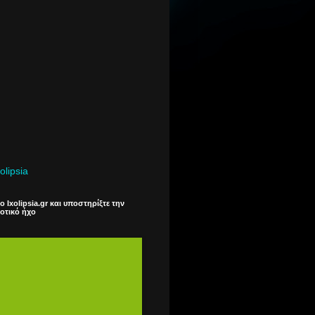
olipsia
 Ixolipsia.gr και υποστηρίξτε την
ιοτικό ήχο