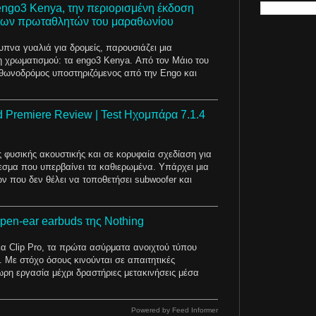
ngo3 Kenya, την περιορισμένη έκδοση
 των πρωταθλητών του μαραθωνίου
ξυπνα γυαλιά για δρομείς, παρουσιάζει μια
η χρωματισμού: τα engo3 Kenya. Από τον Μάιο του
θωνοδρόμος υποστηριζόμενος από την Engo και
 Premiere Review | Test Ηχομπάρα 7.1.4
 φυσικής ακουστικής και σε κορυφαία σχεδίαση για
εσμα που υπερβαίνει τα καθιερωμένα. Υπάρχει μια
 που δεν θέλει να τοποθετήσει subwoofer και
pen‑ear earbuds της Nothing
α Clip Pro, τα πρώτα ασύρματα ανοιχτού τύπου
ς. Με στόχο όσους κινούνται σε απαιτητικές
ρη εργασία μέχρι δραστήριες μετακινήσεις μέσα
Powered by Feed Informer