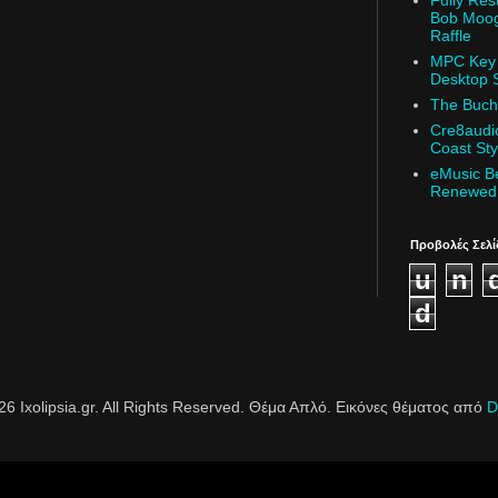
Fully Re
Bob Moog
Raffle
MPC Key 
Desktop S
The Buch
Cre8audi
Coast Sty
eMusic Be
Renewed 
Προβολές Σελί
u
n
d
6 Ixolipsia.gr. All Rights Reserved. Θέμα Απλό. Εικόνες θέματος από
D