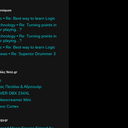
hniques
 • Re: Best way to learn Logic
chnology • Re: Turning points in
r playing...?
chnology • Re: Turning points in
r playing...?
 • Re: Best way to learn Logic
iews • Re: Superior Drummer 3
ίες Noiz.gr
y.
ρας Πετάλια & Αξεσουάρ
ER DBX 234XL
ubescreamer Mini
ano Cortex
gy.gr