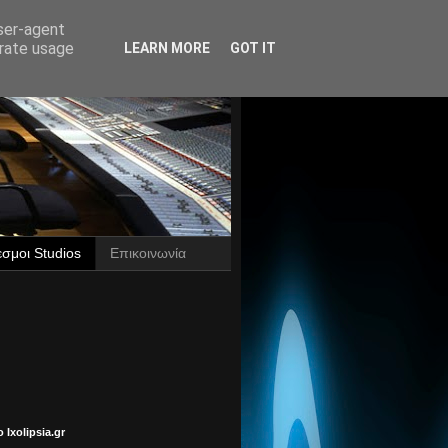
user-agent
erate usage
LEARN MORE
GOT IT
σμοι Studios
Επικοινωνία
Ixolipsia.gr