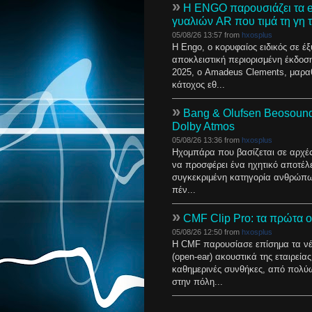
»
Η ENGO παρουσιάζει τα e
γυαλιών AR που τιμά τη γη
05/08/26 13:57 from
hxosplus
Η Engo, ο κορυφαίος ειδικός σε έ
αποκλειστική περιορισμένη έκδοσ
2025, ο Amadeus Clements, μαρα
κάτοχος εθ...
»
Bang & Olufsen Beosound
Dolby Atmos
05/08/26 13:36 from
hxosplus
Ηχομπάρα που βασίζεται σε αρχές
να προσφέρει ένα ηχητικό αποτέλ
συγκεκριμένη κατηγορία ανθρώπων
πέν...
»
CMF Clip Pro: τα πρώτα o
05/08/26 12:50 from
hxosplus
Η CMF παρουσίασε επίσημα τα νέ
(open‑ear) ακουστικά της εταιρεία
καθημερινές συνθήκες, από πολύω
στην πόλη...