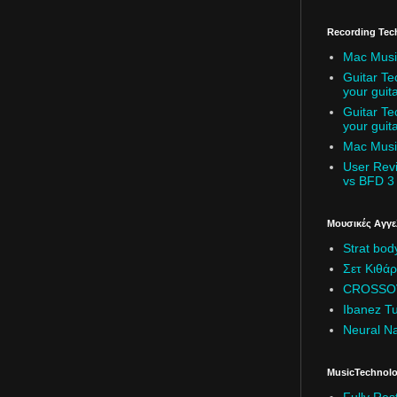
Recording Tec
Mac Music
Guitar Te
your guita
Guitar Te
your guita
Mac Music
User Rev
vs BFD 3
Μουσικές Αγγελ
Strat bod
Σετ Κιθά
CROSSOV
Ibanez T
Neural N
MusicTechnolo