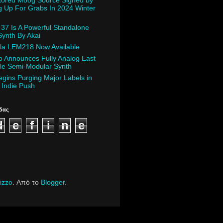
stored Moog Source Signed by
 Up For Grabs In 2024 Winter
37 Is A Powerful Standalone
ynth By Akai
la LEM218 Now Available
o Announces Fully Analog East
le Semi-Modular Synth
gins Purging Major Labels in
Indie Push
δας
d
e
f
i
n
e
izzo
. Από το
Blogger
.